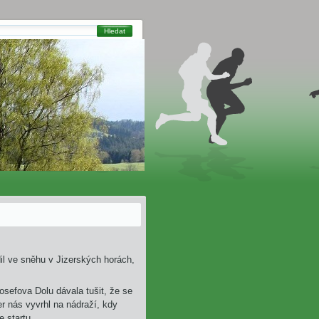
Hledat
il ve sněhu v Jizerských horách,
sefova Dolu dávala tušit, že se
er nás vyvrhl na nádraží, kdy
e startu.