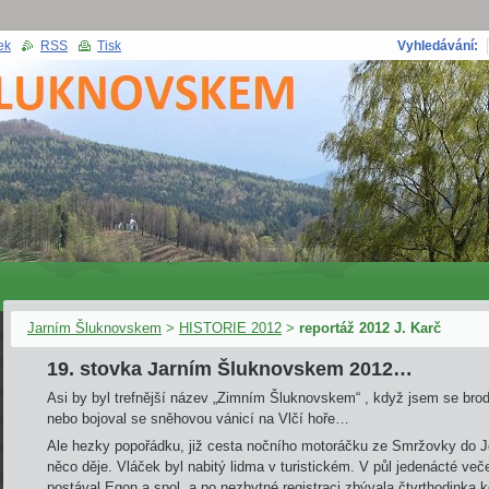
ek
RSS
Tisk
Vyhledávání:
Jarním Šluknovskem
>
HISTORIE 2012
>
reportáž 2012 J. Karč
19. stovka Jarním Šluknovskem 2012…
Asi by byl trefnější název „Zimním Šluknovskem“ , když jsem se brod
nebo bojoval se sněhovou vánicí na Vlčí hoře…
Ale hezky popořádku, již cesta nočního motoráčku ze Smržovky do Jo
něco děje. Vláček byl nabitý lidma v turistickém. V půl jedenácté več
postával Egon a spol. a po nezbytné registraci zbývala čtvrthodinka k