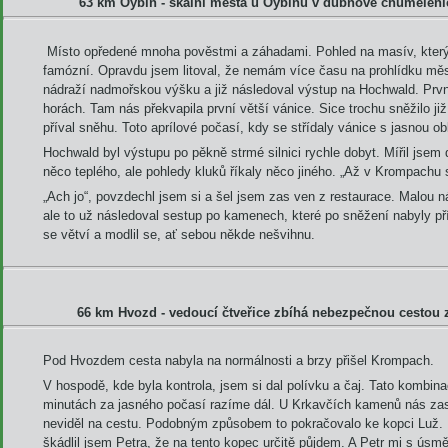
63 km Oybin - skalní města u Oybinu v dubnové chumelen
Místo opředené mnoha pověstmi a záhadami. Pohled na masív, který
famózní. Opravdu jsem litoval, že nemám více času na prohlídku města
nádraží nadmořskou výšku a již následoval výstup na Hochwald. Prvn
horách. Tam nás překvapila první větší vánice. Sice trochu sněžilo již
příval sněhu. Toto aprílové počasí, kdy se střídaly vánice s jasnou ob
Hochwald byl výstupu po pěkně strmé silnici rychle dobyt. Mířil jsem 
něco teplého, ale pohledy kluků říkaly něco jiného. „Až v Krompachu
„Ach jo“, povzdechl jsem si a šel jsem zas ven z restaurace. Malou n
ale to už následoval sestup po kamenech, které po sněžení nabyly př
se větví a modlil se, ať sebou někde nešvihnu.
66 km Hvozd - vedoucí čtveřice zbíhá nebezpečnou cestou 
Pod Hvozdem cesta nabyla na normálnosti a brzy přišel Krompach.
V hospodě, kde byla kontrola, jsem si dal polívku a čaj. Tato kombin
minutách za jasného počasí razíme dál. U Krkavčích kamenů nás zas
neviděl na cestu. Podobným způsobem to pokračovalo ke kopci Luž. K
škádlil jsem Petra, že na tento kopec určitě půjdem. A Petr mi s ús