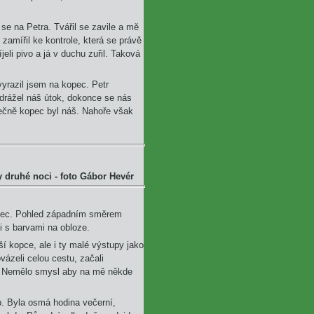
 se na Petra. Tvářil se zavile a mě
 zamířil ke kontrole, která se právě
íjeli pivo a já v duchu zuřil. Taková
vyrazil jsem na kopec. Petr
odrážel náš útok, dokonce se nás
ečně kopec byl náš. Nahoře však
y druhé noci - foto Gábor Hevér
inec. Pohled západním směrem
si s barvami na obloze.
ší kopce, ale i ty malé výstupy jako
vázeli celou cestu, začali
ál. Nemělo smysl aby na mě někde
p. Byla osmá hodina večerní,