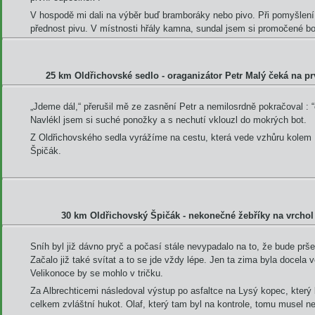
V hospodě mi dali na výběr buď bramboráky nebo pivo. Při pomyšlení
přednost pivu. V místnosti hřály kamna, sundal jsem si promočené bo
25 km Oldřichovské sedlo - oraganizátor Petr Malý čeká na pr
„Jdeme dál,“ přerušil mě ze zasnění Petr a nemilosrdně pokračoval : “
Navlékl jsem si suché ponožky a s nechutí vklouzl do mokrých bot.
Z Oldřichovského sedla vyrážíme na cestu, která vede vzhůru kolem 
Špičák.
30 km Oldřichovský Špičák - nekonečné žebříky na vrchol
Sníh byl již dávno pryč a počasí stále nevypadalo na to, že bude prše
Začalo již také svítat a to se jde vždy lépe. Jen ta zima byla docela 
Velikonoce by se mohlo v tričku.
Za Albrechticemi následoval výstup po asfaltce na Lysý kopec, který
celkem zvláštní hukot. Olaf, který tam byl na kontrole, tomu musel n