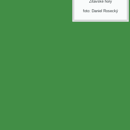
Žitavské hory
foto: Daniel Rosecký