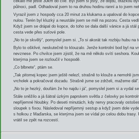
čekalo mě ještě 30km do cíle. Byl jsem si jistý, že dojdu, otázkou by
půlnoci, padl. Odhadoval jsem to na druhou hodinu ranní a to jsem netuš
Vyrazil jsem z hospody cca 20 minut za klukama a upaloval do kopce
nulou. Terén byl kluzký a neustále jsem se měl na pozoru. Cesta ved
Když jsem se drápal do kopce, do toho se dala další vánice a já stál
cesta vede přes suťové pole.
„No to je skvělý“, pomyslel jsem si. „To si akorát tak rozbiju hubu na t
Bylo to ošklivé, neskutečně to klouzalo. Jenže kontrolní bod byl na v
nevznese. Po chvilce jsem zjistil, že na mě někdo svítí seshora. Ko
kterýma jsem se rozloučil v hospodě.
„Co blbnete“, ptám se.
„Tak pitomej kopec jsem ještě nelezl, strašně to klouže a nemohli jsme
vrcholek a pokračovat dozadu. Strašně jsme se zdrželi, mažeme dál“
„No to je hezký, doufám že ho najdu i já“, pomyslel jsem si a vydal s
Stále sněžilo a já šátral úzkým paprskem světla z čelovky po kontro
nepříjemné hloubky. Po deseti minutách, kdy nervy pracovaly ostoše
sloupek s fixou. Následoval nepříjemný sestup a když jsem dole vyde
s holkou z Maďarska, se kterýma jsem se vídal po celou dobu trasy. P
vrátil se zpět na rozcestí.