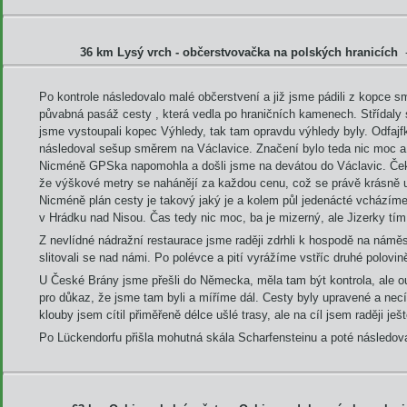
36 km Lysý vrch - občerstvovačka na polských hranicích
Po kontrole následovalo malé občerstvení a již jsme pádili z kopce 
půvabná pasáž cesty , která vedla po hraničních kamenech. Střídaly s
jsme vystoupali kopec Výhledy, tak tam opravdu výhledy byly. Odfajfk
následoval sešup směrem na Václavice. Značení bylo teda nic moc a d
Nicméně GPSka napomohla a došli jsme na devátou do Václavic. Čeka
že výškové metry se nahánějí za každou cenu, což se právě krásně u
Nicméně plán cesty je takový jaký je a kolem půl jedenácté vcházím
v Hrádku nad Nisou. Čas tedy nic moc, ba je mizerný, ale Jizerky tí
Z nevlídné nádražní restaurace jsme raději zdrhli k hospodě na náměst
slitovali se nad námi. Po polévce a pití vyrážíme vstříc druhé polovi
U České Brány jsme přešli do Německa, měla tam být kontrola, ale o
pro důkaz, že jsme tam byli a míříme dál. Cesty byly upravené a necí
klouby jsem cítil přiměřeně délce ušlé trasy, ale na cíl jsem raději ješ
Po Lückendorfu přišla mohutná skála Scharfensteinu a poté následov