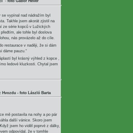
ici
-
foto Gábor Hevér
 se vypínal nad nádražím byl
. Takhle jsem akorát zjistil na
í ze série kopců v Lužických
 předtím, ale tohle byl doslova
lohou, nás provázelo až do cíle.
do restaurace v naději, že si dám
 si dáme pauzu.“
áplastí byl krásný výhled z kopce ,
ímo ledové kluzkosti. Chytal jsem
z Hvozdu -
foto László Barta
ace mě postavila na nohy a po pár
áhla další vánice. Skoro jsem
dyž jsem ho viděl poprvé z dálky,
měvem odpovídal, že v tomhle