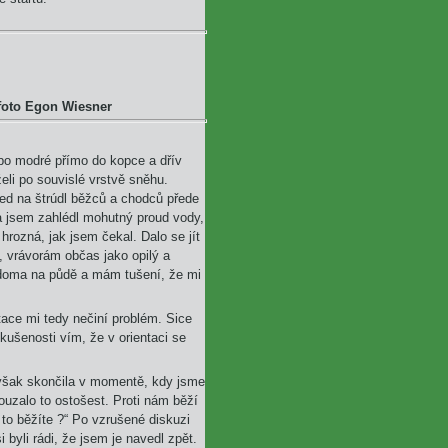
 foto Egon Wiesner
 po modré přímo do kopce a dřív
želi po souvislé vrstvě sněhu.
ed na štrúdl běžců a chodců přede
 jsem zahlédl mohutný proud vody,
hrozná, jak jsem čekal. Dalo se jít
n, vrávorám občas jako opilý a
 doma na půdě a mám tušení, že mi
tace mi tedy nečiní problém. Sice
kušenosti vím, že v orientaci se
 však skončila v momentě, kdy jsme
ouzalo to ostošest. Proti nám běží
to běžíte ?“ Po vzrušené diskuzi
i byli rádi, že jsem je navedl zpět.