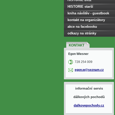
HISTORIE starší
kniha návštěv - guestbook
kontakt na organizátory
akce na facebooku
odkazy na stránky
KONTAKT
Egon Wiesner
728 254 009
egon.w@s
eznam.cz
informační servis
dálkových pochodů
dalkovepochody.cz