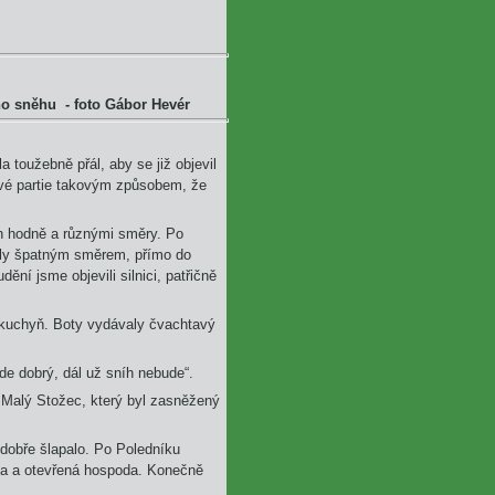
no sněhu - foto Gábor Hevér
 toužebně přál, aby se již objevil
ové partie takovým způsobem, že
ich hodně a různými směry. Po
edly špatným směrem, přímo do
ění jsme objevili silnici, patřičně
kuchyň. Boty vydávaly čvachtavý
de dobrý, dál už sníh nebude“.
a Malý Stožec, který byl zasněžený
 dobře šlapalo. Po Poledníku
la a otevřená hospoda. Konečně