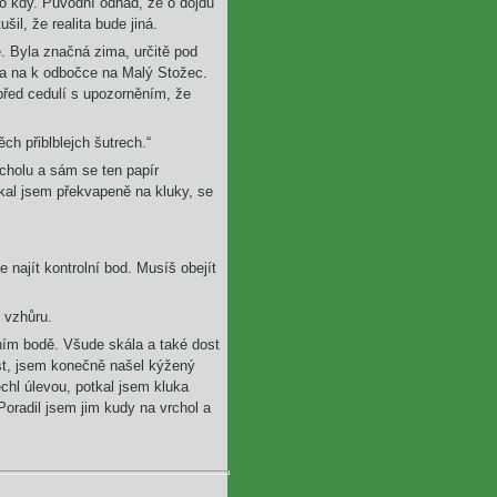
lo kdy. Původní odhad, že o dojdu
il, že realita bude jiná.
. Byla značná zima, určitě pod
la na k odbočce na Malý Stožec.
 před cedulí s upozorněním, že
ěch přiblblejch šutrech.“
rcholu a sám se ten papír
ukal jsem překvapeně na kluky, se
 najít kontrolní bod. Musíš obejít
.
e vzhůru.
lním bodě. Všude skála a také dost
st, jsem konečně našel kýžený
chl úlevou, potkal jsem kluka
oradil jsem jim kudy na vrchol a