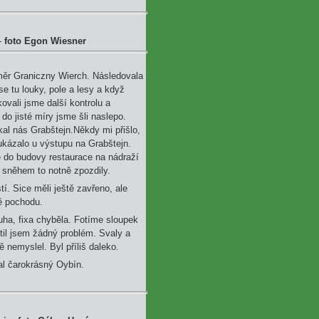
-
foto Egon Wiesner
směr Graniczny Wierch. Následovala
e tu louky, pole a lesy a když
ovali jsme další kontrolu a
o jisté míry jsme šli naslepo.
l nás Grabštejn.Někdy mi přišlo,
kázalo u výstupu na Grabštejn.
e do budovy restaurace na nádraží
m sněhem to notně zpozdily.
í. Sice měli ještě zavřeno, ale
ně pochodu.
uha, fixa chyběla. Fotíme sloupek
til jsem žádný problém. Svaly a
tě nemyslel. Byl příliš daleko.
al čarokrásný Oybín.