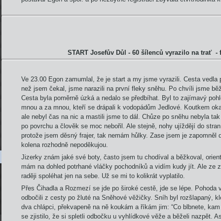
START Josefův Důl - 60 šílenců vyrazilo na trať -
Ve 23.00 Egon zamumlal, že je start a my jsme vyrazili. Cesta vedla
než jsem čekal, jsme narazili na první fleky sněhu. Po chvíli jsme bě
Cesta byla poměrně úzká a nedalo se předbíhat. Byl to zajímavý pohl
mnou a za mnou, kteří se drápali k vodopádům Jedlové. Koutkem oka
ale nebyl čas na nic a mastili jsme to dál. Chůze po sněhu nebyla tak 
po povrchu a člověk se moc nebořil. Ale stejně, nohy ujíždějí do stra
protože jsem děsný frajer, tak nemám hůlky. Zase jsem je zapomněl
kolena rozhodně nepoděkujou.
Jizerky znám jaké své boty, často jsem tu chodíval a běžkoval, orien
mám na dohled potrhané vláčky pochodníků a vidím kudy jít. Ale ze z
raději spoléhat jen na sebe. Už se mi to kolikrát vyplatilo.
Přes Čihadla a Rozmezí se jde po široké cestě, jde se lépe. Pohoda
odbočili z cesty po žluté na Sněhové věžičky. Sníh byl rozšlapaný, kl
dva chlápci, překvapeně na ně koukám a říkám jim: “Co blbnete, kam 
se zjistilo, že si spletli odbočku u vyhlídkové věže a běželi nazpět. As