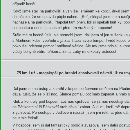
případě končí.
Když jsme stáli na parkovišti a vzhlíželi směrem ke kopci, díval jsem
docházelo, že se opravdu půjde nahoru. „Brr“, oklepal jsem se a raději
nacházela na parkovišti. Plápolal tam oheň, lidi si opékali buřtíky, pop
pochoutka a oni mi ji nabízejí před tím vražedným kopcem!
Stálo mě to hodně úsilí, ale přemohl jsem, dal jsem si jen sušenku a 
s Martinem kdesi vepředu a já zas šlapal svoje tempo. Tvrdě kopec 
pokoušel odehnat pomocí sněhové vánice. Ale my jsme odolali a kon
vládly bohyně větru, příšerná zima, zuby mi drkotaly ostošest.
75 km Luž - megakrpál po hranici absolvovali někteří již za tm
Dal jsem se na ústup a zamířil z kopce po červené směrem na Ptač
dával tušit, že se blíží noc. Slunce pomalu počínalo zapadat a hrálo 
Kluk z kontroly pod kopcem Luž nás ujišťoval, že již nás nečekají dal
na Pětikostelní či Pěnkavčí vrch dávají zabrat. A kluci, kteří mě dopro
zrychlovat. Po sestupu v Jedlové u nádraží jsem jim řekl, ať jdou d
neustále čekali.
V hospodě jsem si dal fantastický boršč a zvažoval jsem další postu