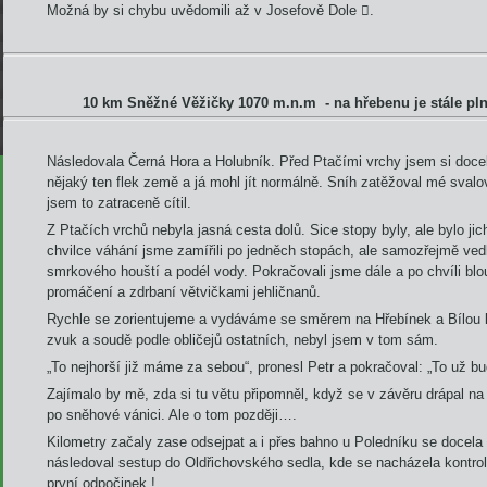
Možná by si chybu uvědomili až v Josefově Dole
.

10 km Sněžné Věžičky 1070 m.n.m - na hřebenu je stále pl
Následovala Černá Hora a Holubník. Před Ptačími vrchy jsem si docela
nějaký ten flek země a já mohl jít normálně. Sníh zatěžoval mé sval
jsem to zatraceně cítil.
Z Ptačích vrchů nebyla jasná cesta dolů. Sice stopy byly, ale bylo j
chvilce váhání jsme zamířili po jedněch stopách, ale samozřejmě v
smrkového houští a podél vody. Pokračovali jsme dále a po chvíli bloud
promáčení a zdrbaní větvičkami jehličnanů.
Rychle se zorientujeme a vydáváme se směrem na Hřebínek a Bílou 
zvuk a soudě podle obličejů ostatních, nebyl jsem v tom sám.
„To nejhorší již máme za sebou“, pronesl Petr a pokračoval: „To už bu
Zajímalo by mě, zda si tu větu připomněl, když se v závěru drápal n
po sněhové vánici. Ale o tom později….
Kilometry začaly zase odsejpat a i přes bahno u Poledníku se docela
následoval sestup do Oldřichovského sedla, kde se nacházela kontro
první odpočinek !