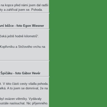
 na kopce před námi jsem dal radši
ty a zahříval jsem se. Pohoda.
vní běžce -
foto Egon Wiesner
čeká ještě hodně kilometrů“.
Kopřivníku a Stržového vrchu na
 Špičáku -
foto Gábor Hevér
t. V této části cesty vládla pohoda.
velká. A to jsem se domníval, že na
 byl osázen větrníky. Vydávaly
eustále naslouchat. Nic příjemného.