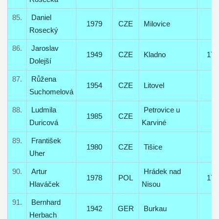
85.
Daniel
1979
CZE
Milovice
Rosecký
86.
Jaroslav
1949
CZE
Kladno
17
Dolejší
87.
Růžena
1954
CZE
Litovel
Suchomelová
88.
Ludmila
Petrovice u
1985
CZE
Duricová
Karviné
89.
František
1980
CZE
Tišice
Uher
90.
Artur
Hrádek nad
1978
POL
17
Hlaváček
Nisou
91.
Bernhard
1942
GER
Burkau
Herbach