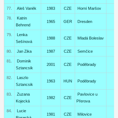
77.
Aleš Vaněk
1983
CZE
Horní Maršov
78.
Katrin
1965
GER
Dresden
Behrend
79.
Lenka
1988
CZE
Mladá Boleslav
Sešínová
80.
Jan Zika
1987
CZE
Semčice
81.
Dominik
2001
CZE
Poděbrady
Sztancsik
82.
Laszlo
1963
HUN
Poděbrady
Sztancsik
83.
Zuzana
Pavlovice u
1982
CZE
Kojecká
Přerova
84.
Lucie
1981
CZE
Milovice
Rosecká