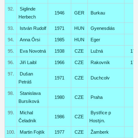
92.
Siglinde
1946
GER
Burkau
Herbech
93.
István Rudolf
1971
HUN
Gyenesdiás
94.
Anna Őrsi
1985
HUN
Eger
95.
Eva Novotná
1938
CZE
Lužná
17
96.
Jiří Laibl
1966
CZE
Rakovník
17
97.
Dušan
1971
CZE
Duchcolv
Petráš
98.
Stanislava
1980
CZE
Praha
Bursíková
99.
Michal
Bystřice p
1986
CZE
Čeladník
Hostýn.
100.
Martin Fojtík
1977
CZE
Žamberk