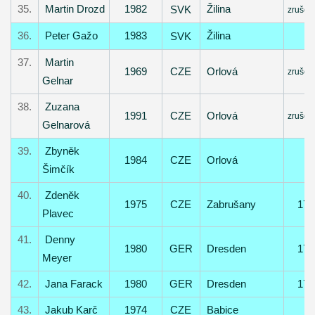
35.
Martin Drozd
1982
Žilina
SVK
zrušen
36.
Peter Gažo
1983
Žilina
SVK
37.
Martin
1969
CZE
Orlová
zrušen
Gelnar
38.
Zuzana
1991
CZE
Orlová
zrušen
Gelnarová
39.
Zbyněk
1984
CZE
Orlová
Šimčík
40.
Zdeněk
1975
CZE
Zabrušany
17
Plavec
41.
Denny
1980
GER
Dresden
17
Meyer
42.
Jana Farack
1980
GER
Dresden
17
43.
Jakub Karč
1974
CZE
Babice