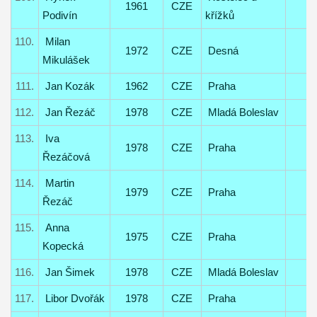
1961
CZE
Podivín
křížků
110.
Milan
1972
CZE
Desná
Mikulášek
111.
Jan Kozák
1962
CZE
Praha
112.
Jan Řezáč
1978
CZE
Mladá Boleslav
113.
Iva
1978
CZE
Praha
Řezáčová
114.
Martin
1979
CZE
Praha
Řezáč
115.
Anna
1975
CZE
Praha
Kopecká
116.
Jan Šimek
1978
CZE
Mladá Boleslav
117.
Libor Dvořák
1978
CZE
Praha