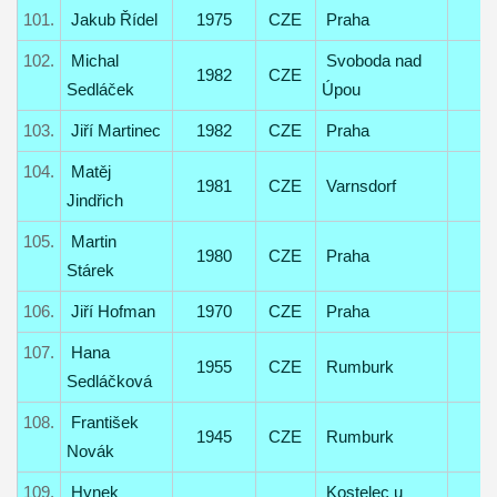
101.
Jakub Řídel
1975
CZE
Praha
102.
Michal
Svoboda nad
1982
CZE
Sedláček
Úpou
103.
Jiří Martinec
1982
CZE
Praha
104.
Matěj
1981
CZE
Varnsdorf
Jindřich
105.
Martin
1980
CZE
Praha
Stárek
106.
Jiří Hofman
1970
CZE
Praha
107.
Hana
1955
CZE
Rumburk
Sedláčková
108.
František
1945
CZE
Rumburk
Novák
109.
Hynek
Kostelec u