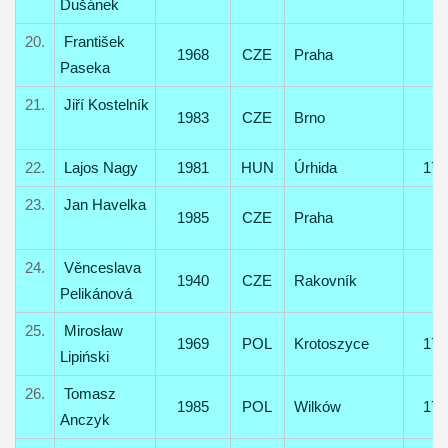
Dušánek
20.
František
1968
CZE
Praha
Paseka
21.
Jiří Kostelník
1983
CZE
Brno
22.
Lajos Nagy
1981
HUN
Úrhida
17
23.
Jan Havelka
1985
CZE
Praha
24.
Věnceslava
1940
CZE
Rakovník
Pelikánová
25.
Mirosław
1969
POL
Krotoszyce
17
Lipiński
26.
Tomasz
1985
POL
Wilków
17
Anczyk