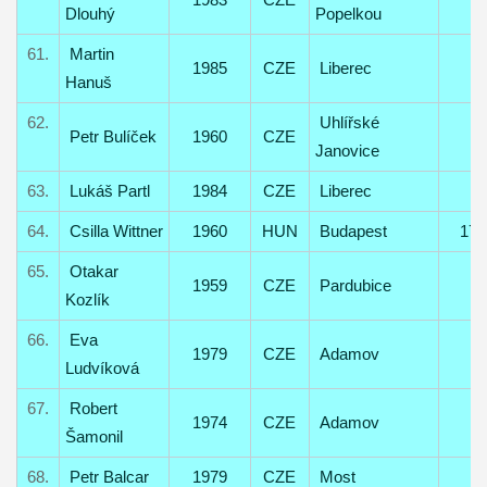
Dlouhý
Popelkou
61.
Martin
1985
CZE
Liberec
Hanuš
62.
Uhlířské
Petr Bulíček
1960
CZE
Janovice
63.
Lukáš Partl
1984
CZE
Liberec
64.
Csilla Wittner
1960
HUN
Budapest
17
65.
Otakar
1959
CZE
Pardubice
Kozlík
66.
Eva
1979
CZE
Adamov
Ludvíková
67.
Robert
1974
CZE
Adamov
Šamonil
68.
Petr Balcar
1979
CZE
Most