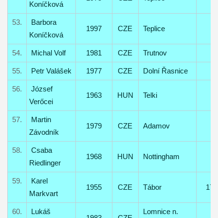
Koníčková
53.
Barbora
1997
CZE
Teplice
Koníčková
54.
Michal Volf
1981
CZE
Trutnov
55.
Petr Valášek
1977
CZE
Dolní Řasnice
56.
József
1963
HUN
Telki
Verőcei
57.
Martin
1979
CZE
Adamov
Závodník
58.
Csaba
1968
HUN
Nottingham
Riedlinger
59.
Karel
1955
CZE
Tábor
17
Markvart
60.
Lukáš
Lomnice n.
1983
CZE