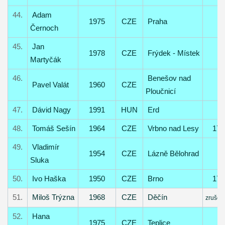
44.
Adam
1975
CZE
Praha
Černoch
45.
Jan
1978
CZE
Frýdek - Místek
Martyčák
46.
Benešov nad
Pavel Valát
1960
CZE
Ploučnicí
47.
Dávid Nagy
1991
HUN
Erd
48.
Tomáš Sešín
1964
CZE
Vrbno nad Lesy
17
49.
Vladimír
1954
CZE
Lázně Bělohrad
Sluka
50.
Ivo Haška
1950
CZE
Brno
17
51.
Miloš Trýzna
1968
CZE
Děčín
zrušen
52.
Hana
1975
CZE
Teplice