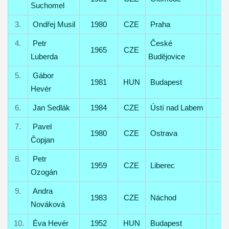
Suchomel
3.
Ondřej Musil
1980
CZE
Praha
4.
Petr
České
1965
CZE
Luberda
Budějovice
5.
Gábor
1981
HUN
Budapest
Hevér
6.
Jan Sedlák
1984
CZE
Ústí nad Labem
7.
Pavel
1980
CZE
Ostrava
Čopjan
8.
Petr
1959
CZE
Liberec
Ozogán
9.
Andra
1983
CZE
Náchod
Nováková
10.
Éva Hevér
1952
HUN
Budapest