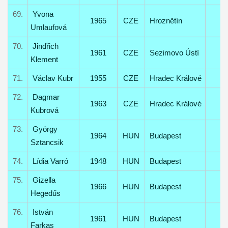
69.
Yvona
1965
CZE
Hroznětín
Umlaufová
70.
Jindřich
1961
CZE
Sezimovo Ústí
Klement
71.
Václav Kubr
1955
CZE
Hradec Králové
72.
Dagmar
1963
CZE
Hradec Králové
Kubrová
73.
György
1964
HUN
Budapest
Sztancsik
74.
Lídia Varró
1948
HUN
Budapest
75.
Gizella
1966
HUN
Budapest
Hegedűs
76.
István
1961
HUN
Budapest
Farkas