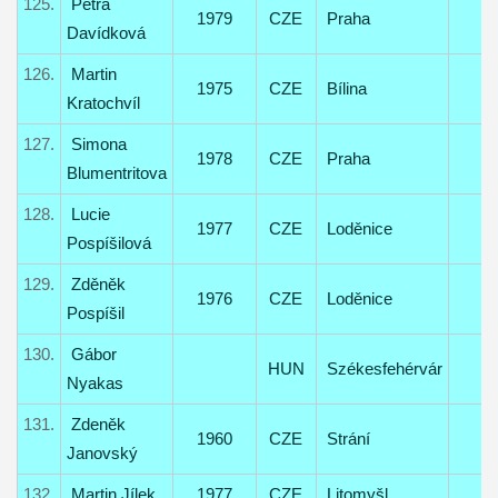
125.
Petra
1979
CZE
Praha
Davídková
126.
Martin
1975
CZE
Bílina
Kratochvíl
127.
Simona
1978
CZE
Praha
Blumentritova
128.
Lucie
1977
CZE
Loděnice
Pospíšilová
129.
Zděněk
1976
CZE
Loděnice
Pospíšil
130.
Gábor
HUN
Székesfehérvár
Nyakas
131.
Zdeněk
1960
CZE
Strání
Janovský
132.
Martin Jílek
1977
CZE
Litomyšl