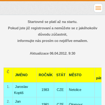
Startovné se platí až na startu.
Pokud jste již registrovaní a nemůžete se z jakéhokoliv
důvodu zúčastnit,
informujte nás prosím co nejdříve emailem.
Aktualizace 06.04.2012. 9:30
Č
JMÉNO
ROČNÍK
STÁT
MĚSTO
páte
1.
Jaroslav
1983
CZE
Netolice
Koptiš
2.
Jan
1981
CZE
Olomouc