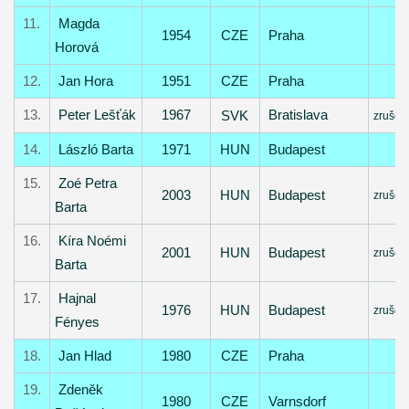
11.
Magda
1954
CZE
Praha
Horová
12.
Jan Hora
1951
CZE
Praha
13.
Peter Lešťák
1967
Bratislava
SVK
zrušen
14.
László Barta
1971
HUN
Budapest
15.
Zoé Petra
2003
HUN
Budapest
zrušen
Barta
16.
Kíra Noémi
2001
HUN
Budapest
zrušen
Barta
17.
Hajnal
1976
HUN
Budapest
zrušen
Fényes
18.
Jan Hlad
1980
CZE
Praha
19.
Zdeněk
1980
CZE
Varnsdorf