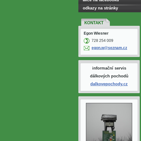
odkazy na stránky
KONTAKT
Egon Wiesner
728 254 009
egon.w@s
eznam.cz
informační servis
dálkových pochodů
dalkovepochody.cz