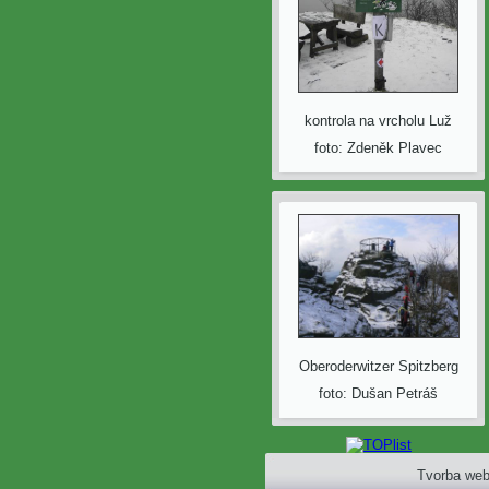
kontrola na vrcholu Luž
foto: Zdeněk Plavec
Oberoderwitzer Spitzberg
foto: Dušan Petráš
Tvorba web