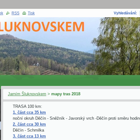
ek
RSS
Tisk
Vyhledávání:
Jarním Šluknovskem
>
mapy tras 2018
TRASA 100 km:
1. část cca 35 km
noční okruh Děčín - Sněžník - Javorský vrch -Děčín proti směru hodin
2. část cca 30 km
Děčín - Schmilka
3. část cca 13 km