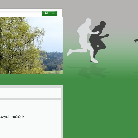
Hledat
ových ručiček