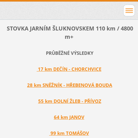
STOVKA JARNÍM ŠLUKNOVSKEM 110 km / 4800
m+
PRŮBĚŽNÉ VÝSLEDKY
17 km DEČÍN - CHORCHVICE
28 km SNĚŽNÍK - HŘEBENOVÁ BOUDA
55 km DOLNÍ ŽLEB - PŘÍVOZ
64 km JANOV
99 km TOMÁŠOV