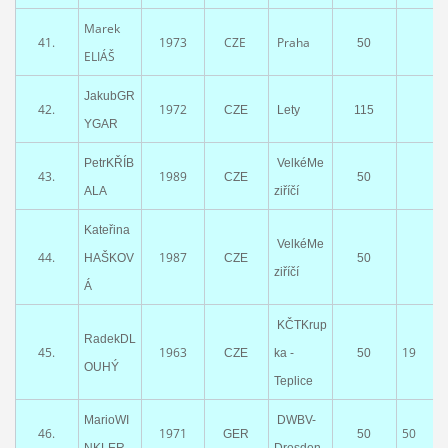
Marek
41.
1973
CZE
Praha
50
ELIÁŠ
JakubGR
42.
1972
CZE
Lety
115
YGAR
PetrKŘÍB
VelkéMe
43.
1989
CZE
50
ALA
ziříčí
Kateřina
VelkéMe
44.
1987
HAŠKOV
CZE
50
ziříčí
Á
KČTKrup
RadekDL
45.
1963
19
CZE
ka -
50
OUHÝ
Teplice
MarioWI
DWBV-
46.
1971
50
GER
50
NKLER
Dresden