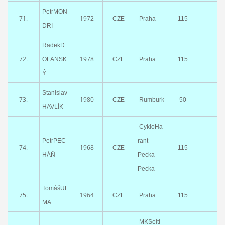
PetrMON
71.
1972
CZE
Praha
115
DRI
RadekD
72.
1978
OLANSK
CZE
Praha
115
Ý
Stanislav
73.
1980
CZE
Rumburk
50
HAVLÍK
CykloHa
PetrPEC
rant
74.
1968
CZE
115
HÁŇ
Pecka -
Pecka
TomášUL
75.
1964
CZE
Praha
115
MA
MKSeitl