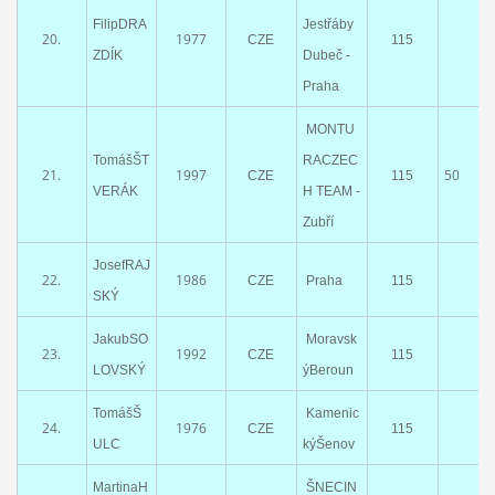
FilipDRA
Jestřáby
20.
1977
CZE
115
ZDÍK
Dubeč -
Praha
MONTU
TomášŠT
RACZEC
21.
1997
50
CZE
115
VERÁK
H TEAM -
Zubří
JosefRAJ
22.
1986
CZE
Praha
115
SKÝ
JakubSO
Moravsk
23.
1992
CZE
115
LOVSKÝ
ýBeroun
TomášŠ
Kamenic
24.
1976
CZE
115
ULC
kýŠenov
MartinaH
ŠNECIN