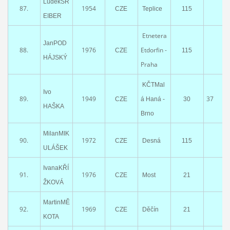
LuděkSR
87.
1954
CZE
Teplice
115
EIBER
Etnetera
JanPOD
88.
1976
Etdorfin -
CZE
115
HÁJSKÝ
Praha
KČTMal
Ivo
89.
1949
37
CZE
á Haná -
30
HAŠKA
Brno
MilanMIK
90.
1972
CZE
Desná
115
ULÁŠEK
IvanaKŘÍ
91.
1976
CZE
Most
21
ŽKOVÁ
MartinMĚ
92.
1969
CZE
Děčín
21
KOTA