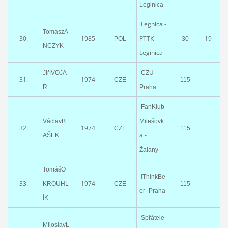
Leginica
Legnica -
TomaszA
30.
1985
PTTK
19
POL
30
NCZYK
Leginica
JiříVOJA
CZU-
31.
1974
CZE
115
R
Praha
FanKlub
VáclavB
Milešovk
32.
1974
CZE
115
AŠEK
a -
Žalany
TomášO
iThinkBe
33.
1974
KROUHL
CZE
115
er- Praha
ÍK
Spřátele
MiloslavL