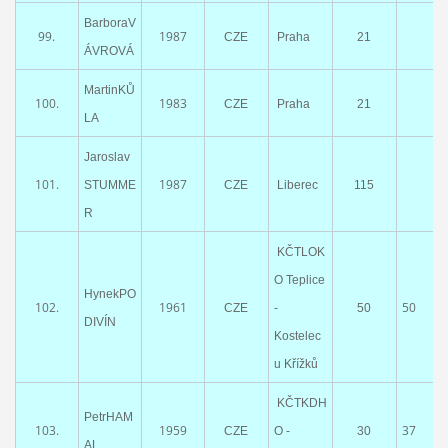
BarboraV
99.
1987
CZE
Praha
21
ÁVROVÁ
MartinKŮ
100.
1983
CZE
Praha
21
LA
Jaroslav
101.
1987
STUMME
CZE
Liberec
115
R
KČTLOK
O Teplice
HynekPO
102.
1961
50
CZE
-
50
DIVÍN
Kostelec
u Křížků
KČTKDH
PetrHAM
103.
1959
37
CZE
O -
30
AL