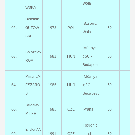
Wola
WSKA
Dominik
Stalowa
62.
1978
GUZOW
POL
30
Wola
SKI
Műanya
BalázsVA
63.
1982
HUN
gSC -
50
RGA
Budapest
Műanya
MirjanaM
64.
1986
g SC -
ÉSZÁRO
HUN
50
Budapest
S
Jaroslav
65.
1985
CZE
Praha
50
MILER
Roudnic
EliškaMA
66.
1991
CZE
enad
30