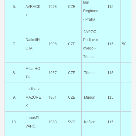
tain
6.
1973
AVRACK
CZE
115
Regiment
Ý
- Praha
Syncyz
DalimilH
Podjavor
7.
1998
50
CZE
115
OTA
ovego -
Třinec
MilanHO
8.
1957
CZE
Třinec
115
TA
Ladislav
9.
1951
MAZŮRE
CZE
Mimoň
115
K
LubošPI
10.
1983
SVK
Košice
115
VARČI