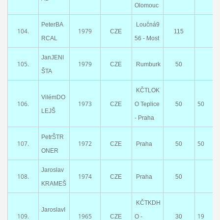
Olomouc
PeterBA
Loučná9
104.
1979
CZE
115
RCAL
56 - Most
JanJENI
105.
1979
CZE
Rumburk
50
ŠTA
KČTLOK
VilémDO
106.
1973
50
CZE
O Teplice
50
LEJŠ
- Praha
PetrŠTR
107.
1972
50
CZE
Praha
50
ONER
Jaroslav
108.
1974
CZE
Praha
50
KRAMEŠ
KČTKDH
JaroslavI
109.
1965
19
CZE
O -
30