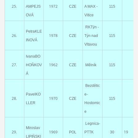
25.
1972
AMPEJS
CZE
A MAX -
115
OVÁ
Vitice
RKTýn -
PetraKLE
26.
1978
CZE
Týn nad
115
INOVÁ
Vltavou
IvanaBO
27.
1962
HOŇKOV
CZE
Mělník
115
Á
Bezdětic
PavelKO
e-
28.
1970
CZE
115
LLER
Hostomic
e
Legnica-
Miroslav
29.
1969
19
POL
PTTK
30
LIPIŃSKI