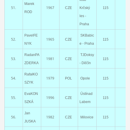
Marek
51.
1967
CZE
Krčský
115
ROD
les -
Praha
PavelFE
SKBabic
52.
1965
CZE
115
NYK
e - Praha
RadanPA
TJDoksy
53.
1981
CZE
115
ZDERKA
- Děčín
RafałKO
54.
1979
POL
Opole
115
SZYK
EvaKON
Ústínad
55.
1996
CZE
115
SZKÁ
Labem
Jan
56.
1982
CZE
Milovice
115
JUSKA