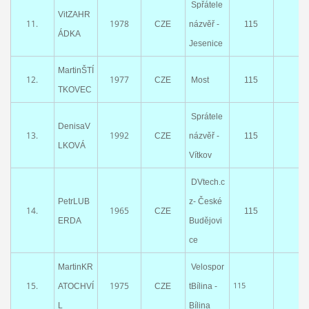
Spřátele
VitZAHR
11.
1978
CZE
názvěř -
115
ÁDKA
Jesenice
MartinŠTÍ
12.
1977
CZE
Most
115
TKOVEC
Sprátele
DenisaV
13.
1992
CZE
názvěř -
115
LKOVÁ
Vítkov
DVtech.c
PetrLUB
z- České
14.
1965
CZE
115
ERDA
Budějovi
ce
MartinKR
Velospor
15.
1975
115
ATOCHVÍ
CZE
tBílina -
L
Bílina