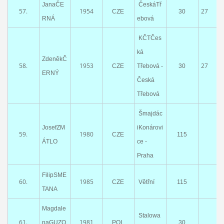
JanaČE
ČeskáTř
57.
1954
27
CZE
30
RNÁ
ebová
KČTČes
ká
ZdeněkČ
58.
1953
27
CZE
Třebová -
30
ERNÝ
Česká
Třebová
Šmajdác
JosefZM
iKonárovi
59.
1980
CZE
115
ÁTLO
ce -
Praha
FilipSME
60.
1985
CZE
Větřní
115
TANA
Magdale
Stalowa
61.
1981
naGUZO
POL
30