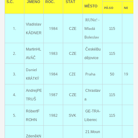
S.Č.
JMÉNO
ROČ.
STÁT
MĚSTO
PÁ-SO
NE
-
RUNit!
Vladislav
1.
1984
Mladá
CZE
115
KÁDNER
Boleslav
MartinHL
ČeskéBu
2.
1983
CZE
115
AVÁČ
dějovice
Daniel
3.
1984
CZE
Praha
19
50
KRÁTKÝ
AndrejPE
Chrastav
4.
1987
CZE
115
TRUŠ
a
RóbertF
GE-TRA-
5.
1982
SVK
115
ROHN
Liberec
21.Moun
ZdeněkN