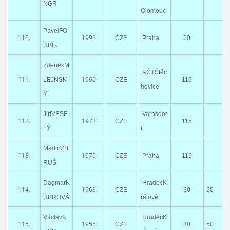
NGR
Olomouc
PavelFO
110.
1992
CZE
Praha
50
UBÍK
ZdeněkM
KČTŠtěc
111.
1966
LEJNSK
CZE
115
hovice
Ý
JiříVESE
Varnsdor
112.
1973
CZE
115
LÝ
f
MartinZB
113.
1970
CZE
Praha
115
RUŠ
DagmarK
HradecK
114.
1963
50
CZE
30
UBROVÁ
rálové
VáclavK
HradecK
115.
1955
50
CZE
30