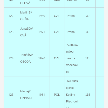
OLOVÁ
MartinŠK
122.
1980
CZE
Praha
30
ORŇA
JanaSOV
123.
1971
CZE
Praha
30
OVÁ
AdidasO
utdoor
TomášSV
124.
1970
CZE
Team -
115
OBODA
Všechovi
ce
TeamPrz
ejscie
MaciejK
125.
1981
POL
Kotliny -
115
OZINSKI
Piechowi