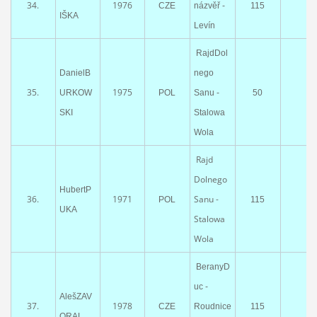
34.
1976
CZE
názvěř -
115
IŠKA
Levín
RajdDol
DanielB
nego
35.
1975
URKOW
POL
Sanu -
50
SKI
Stalowa
Wola
Rajd
Dolnego
HubertP
36.
1971
Sanu -
POL
115
UKA
Stalowa
Wola
BeranyD
uc -
AlešZAV
37.
1978
CZE
Roudnice
115
ORAL