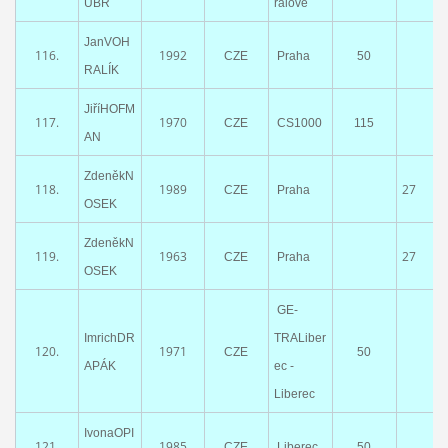
UBR
rálové
JanVOH
116.
1992
CZE
Praha
50
RALÍK
JiříHOFM
117.
1970
CZE
CS1000
115
AN
ZdeněkN
118.
1989
27
CZE
Praha
OSEK
ZdeněkN
119.
1963
27
CZE
Praha
OSEK
GE-
ImrichDR
TRALiber
120.
1971
CZE
50
APÁK
ec -
Liberec
IvonaOPI
121.
1985
CZE
Liberec
50