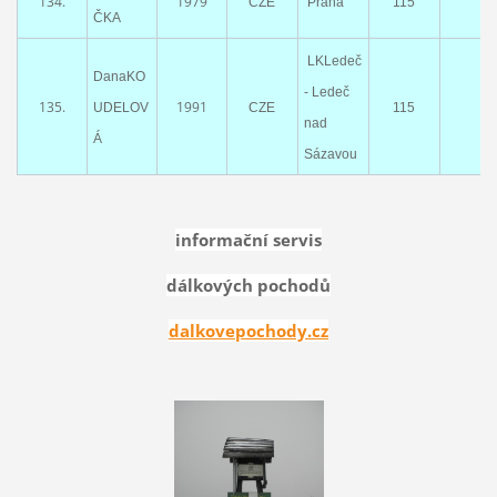
134.
1979
CZE
Praha
115
ČKA
LKLedeč
DanaKO
- Ledeč
135.
1991
UDELOV
CZE
115
nad
Á
Sázavou
informační servis
dálkových pochodů
dalkovepochody.cz