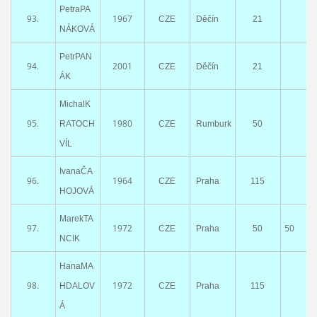
PetraPA
93.
1967
CZE
Děčín
21
NÁKOVÁ
PetrPAN
94.
2001
CZE
Děčín
21
ÁK
MichalK
95.
1980
RATOCH
CZE
Rumburk
50
VÍL
IvanaČA
96.
1964
CZE
Praha
115
HOJOVÁ
MarekTA
97.
1972
50
CZE
Praha
50
NCIK
HanaMA
98.
1972
HDALOV
CZE
Praha
115
Á