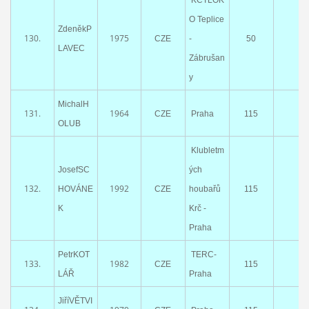
O Teplice
ZdeněkP
130.
1975
CZE
-
50
LAVEC
Zábrušan
y
MichalH
131.
1964
CZE
Praha
115
OLUB
Klubletm
JosefSC
ých
132.
1992
HOVÁNE
CZE
houbařů
115
K
Krč -
Praha
PetrKOT
TERC-
133.
1982
CZE
115
LÁŘ
Praha
JiříVĚTVI