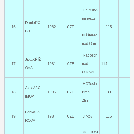
HellfishA
minostar
DanielJO
16.
1982
CZE
-
115
BB
Klášterec
nad Ohří
Radostín
JitkaKŘÍŽ
17.
1981
115
CZE
nad
OVÁ
Oslavou
HOTesla
AlexMAX
18.
1986
CZE
Brno -
30
IMOV
Zlín
LenkaFÁ
19.
1981
CZE
Jirkov
115
ROVÁ
KČTTOM