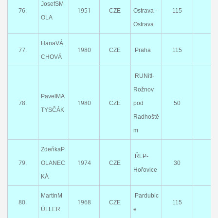
JosefSM
76.
1951
CZE
Ostrava -
115
OLA
Ostrava
HanaVÁ
77.
1980
CZE
Praha
115
CHOVÁ
RUNit!-
Rožnov
PavelMA
78.
1980
CZE
pod
50
TYSČÁK
Radhoště
m
ZdeňkaP
ŘLP-
79.
1974
OLANEC
CZE
30
Hořovice
KÁ
MartinM
Pardubic
80.
1968
CZE
115
ÜLLER
e