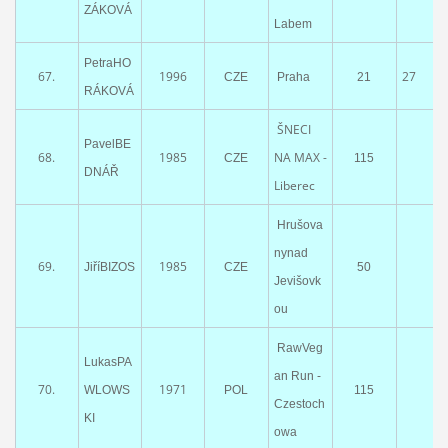
ZÁKOVÁ
Labem
PetraHO
67.
1996
27
CZE
Praha
21
RÁKOVÁ
ŠNECI
PavelBE
68.
1985
NA MAX -
CZE
115
DNÁŘ
Liberec
Hrušova
nynad
69.
1985
JiříBIZOS
CZE
50
Jevišovk
ou
RawVeg
LukasPA
an Run -
70.
1971
WLOWS
POL
115
Czestoch
KI
owa