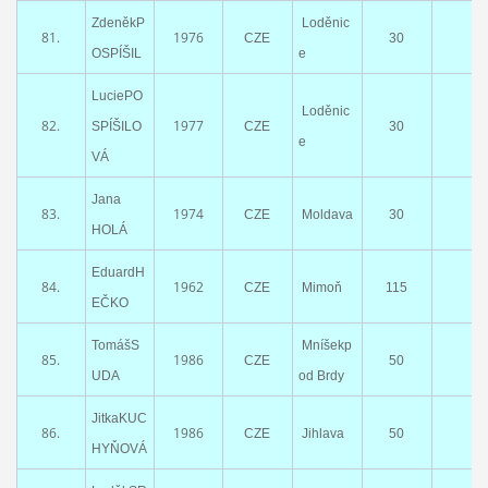
ZdeněkP
Loděnic
81.
1976
CZE
30
OSPÍŠIL
e
LuciePO
Loděnic
82.
1977
SPÍŠILO
CZE
30
e
VÁ
Jana
83.
1974
CZE
Moldava
30
HOLÁ
EduardH
84.
1962
CZE
Mimoň
115
EČKO
TomášS
Mníšekp
85.
1986
CZE
50
UDA
od Brdy
JitkaKUC
86.
1986
CZE
Jihlava
50
HYŇOVÁ