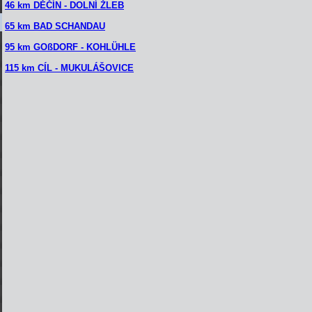
46 km DĚČÍN - DOLNÍ ŽLEB
65 km BAD SCHANDAU
95 km GOßDORF - KOHLÜHLE
115 km CÍL - MUKULÁŠOVICE