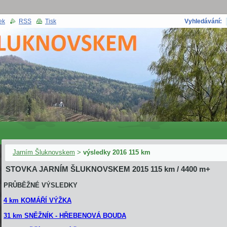
ek
RSS
Tisk
Vyhledávání:
Jarním Šluknovskem
>
výsledky 2016 115 km
STOVKA JARNÍM ŠLUKNOVSKEM 2015 115 km / 4400 m+
PRŮBĚŽNÉ VÝSLEDKY
4 km KOMÁŘÍ VÝŽKA
31 km SNĚŽNÍK - HŘEBENOVÁ BOUDA