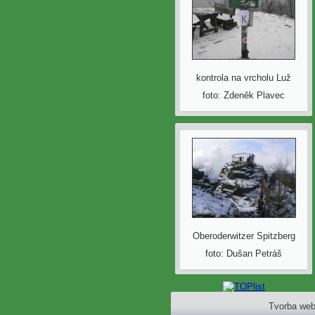
kontrola na vrcholu Luž
foto: Zdeněk Plavec
Oberoderwitzer Spitzberg
foto: Dušan Petráš
Tvorba web