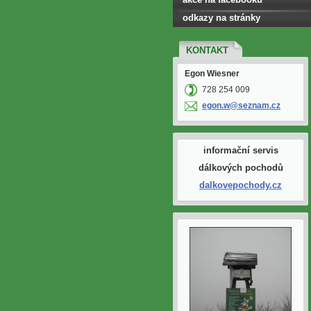
odkazy na stránky
KONTAKT
Egon Wiesner
728 254 009
egon.w@s
eznam.cz
informační servis
dálkových pochodů
dalkovepochody.cz