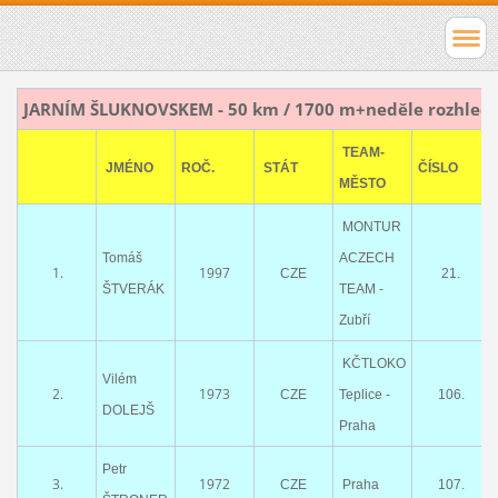
JARNÍM ŠLUKNOVSKEM - 50 km / 1700 m+neděle rozhledn
TEAM-
JMÉNO
ROČ.
STÁT
ČÍSLO
MĚSTO
MONTUR
Tomáš
ACZECH
1.
1997
CZE
21.
ŠTVERÁK
TEAM -
Zubří
KČTLOKO
Vilém
2.
1973
CZE
Teplice -
106.
DOLEJŠ
Praha
Petr
3.
1972
CZE
Praha
107.