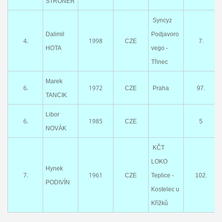
ŠTRONER
Syncyz
Dalimil
Podjavoro
4.
1998
CZE
7.
HOTA
vego -
Třinec
Marek
6.
1972
CZE
Praha
97.
TANCIK
Libor
6.
1985
CZE
5
NOVÁK
KČT
LOKO
Hynek
7.
1961
CZE
Teplice -
102.
PODIVÍN
Kostelec u
Křížků