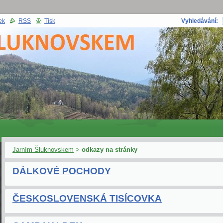
ek
RSS
Tisk
Vyhledávání:
Jarním Šluknovskem
>
odkazy na stránky
DÁLKOVÉ POCHODY
ČESKOSLOVENSKÁ TISÍCOVKA