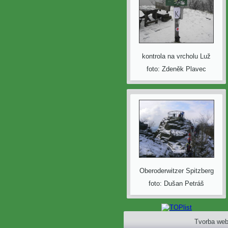
kontrola na vrcholu Luž
foto: Zdeněk Plavec
Oberoderwitzer Spitzberg
foto: Dušan Petráš
Tvorba web