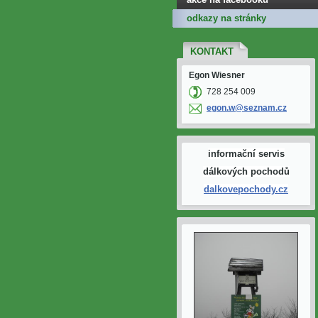
odkazy na stránky
KONTAKT
Egon Wiesner
728 254 009
egon.w@s
eznam.cz
informační servis
dálkových pochodů
dalkovepochody.cz