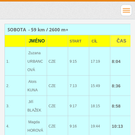
SOBOTA
- 59 km / 2600 m+
JMÉNO
ČAS
START
CÍL
Zuzana
8:04
1.
URBANC
CZE
9:15
17:19
OVÁ
Alois
8:36
2.
CZE
7:13
15:49
KUNA
Jiří
8:58
3.
CZE
9:17
18:15
BLAŽEK
Magda
10:13
4.
CZE
9:16
19:44
HOROVÁ