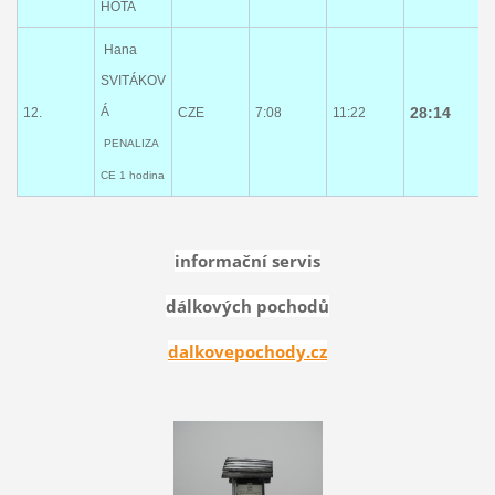
HOTA
Hana
SVITÁKOV
Á
28:14
12.
CZE
7:08
11:22
PENALIZA
CE 1 hodina
informační servis
dálkových pochodů
dalkovepochody.cz